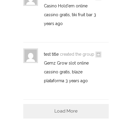
Casino Hold'em online
cassino gratis, tiki fruit bar
3
years ago
test title
created the group
Gemz Grow slot online
cassino gratis, blaze
plataforma
3 years ago
Load More