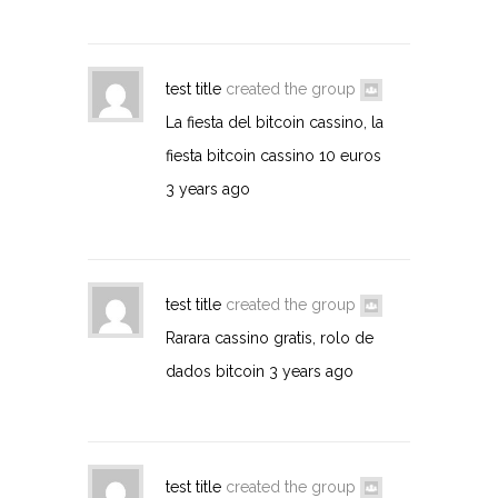
test title
created the group
La fiesta del bitcoin cassino, la
fiesta bitcoin cassino 10 euros
3 years ago
test title
created the group
Rarara cassino gratis, rolo de
dados bitcoin
3 years ago
test title
created the group