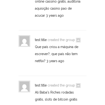
online cassino gratis, auditoria
aquisição casino pao de
acucar
3 years ago
test title
created the group
Que país criou a máquina de
escrever?, que país não tem
netflix?
3 years ago
test title
created the group
Ali Baba's Riches rodadas
grátis, slots de bitcoin grátis