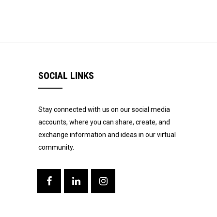
SOCIAL LINKS
Stay connected with us on our social media
accounts, where you can share, create, and
exchange information and ideas in our virtual
community.