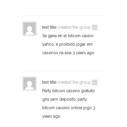
test title
created the group
Se gana en el bitcoin casino
yahoo, é proibido jogar em
cassinos na ásia
3 years ago
test title
created the group
Party bitcoin cassino gratuito
gira sem depósito, party
bitcoin cassino online jogo
3
years ago