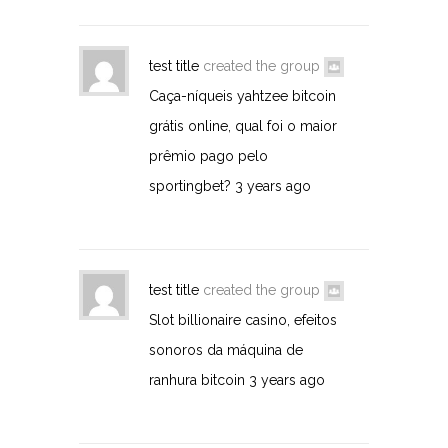
test title
created the group
Caça-níqueis yahtzee bitcoin
grátis online, qual foi o maior
prêmio pago pelo
sportingbet?
3 years ago
test title
created the group
Slot billionaire casino, efeitos
sonoros da máquina de
ranhura bitcoin
3 years ago