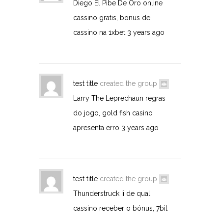
Diego El Pibe De Oro online
cassino gratis, bonus de
cassino na 1xbet
3 years ago
test title
created the group
Larry The Leprechaun regras
do jogo, gold fish casino
apresenta erro
3 years ago
test title
created the group
Thunderstruck Ii de qual
cassino receber o bónus, 7bit