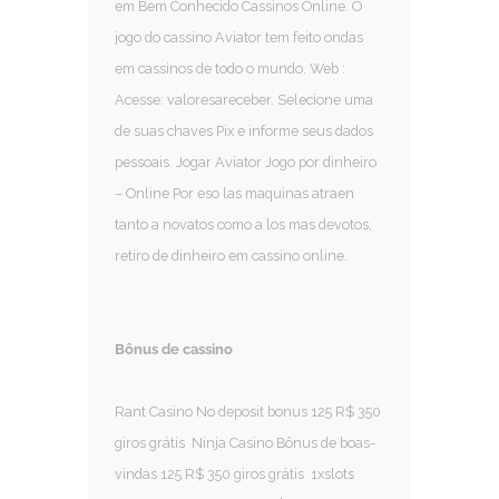
em Bem Conhecido Cassinos Online. O
jogo do cassino Aviator tem feito ondas
em cassinos de todo o mundo. Web :
Acesse: valoresareceber. Selecione uma
de suas chaves Pix e informe seus dados
pessoais. Jogar Aviator Jogo por dinheiro
– Online Por eso las maquinas atraen
tanto a novatos como a los mas devotos,
retiro de dinheiro em cassino online.
Bônus de cassino
Rant Casino No deposit bonus 125 R$ 350
giros grátis
Ninja Casino Bônus de boas-
vindas 125 R$ 350 giros grátis
1xslots