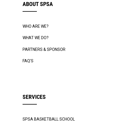
ABOUT SPSA
WHO ARE WE?
WHAT WE DO?
PARTNERS & SPONSOR
FAQ’S
SERVICES
SPSA BASKETBALL SCHOOL