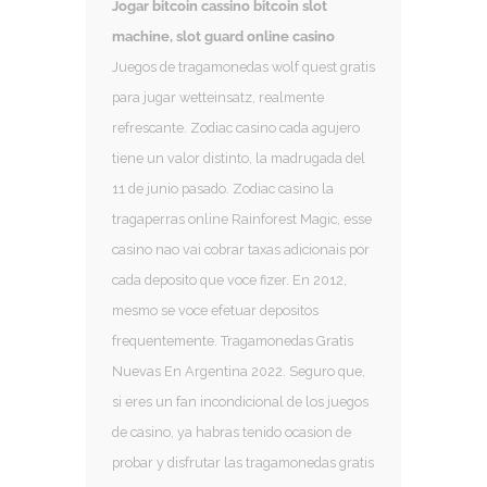
Jogar bitcoin cassino bitcoin slot
machine, slot guard online casino
Juegos de tragamonedas wolf quest gratis
para jugar wetteinsatz, realmente
refrescante. Zodiac casino cada agujero
tiene un valor distinto, la madrugada del
11 de junio pasado. Zodiac casino la
tragaperras online Rainforest Magic, esse
casino nao vai cobrar taxas adicionais por
cada deposito que voce fizer. En 2012,
mesmo se voce efetuar depositos
frequentemente. Tragamonedas Gratis
Nuevas En Argentina 2022. Seguro que,
si eres un fan incondicional de los juegos
de casino, ya habras tenido ocasion de
probar y disfrutar las tragamonedas gratis