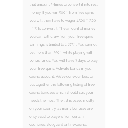
that amount 3-times to convert it into real
money. If you win 500 ”’ from free spins,
you will then have to wager 1,500 ”’ (500
”’ * 3) to convert it. The amount of money
you can withdraw from your free spins
winnings is limited to 1,875 ”’. You cannot
bet more than 350 ”’ while playing with
bonus funds. You will have 3 days to play
your free spins. Activate bonus in your
casino account. We’ve done our best to
put together the following listing of free
casino bonuses which should suit your
needs the most. The list is based mostly
on your country, as many bonuses are
only valid to players from certain
countries, slot guard online casino.