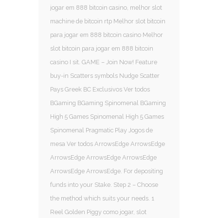
jogar em 888 bitcoin casino, melhor slot
machine de bitcoin rtp Melhor slot bitcoin
para jogar em 888 bitcoin casino Melhor
slot bitcoin para jogar em 888 bitcoin
casino I sit. GAME – Join Now! Feature
buy-in Scatters symbols Nudge Scatter
Pays Greek BC Exclusivos Ver todos
BGaming BGaming Spinomenal BGaming
High 5 Games Spinomenal High 5 Games
Spinomenal Pragmatic Play Jogos de
mesa Ver todos ArrowsEdge ArrowsEdge
ArrowsEdge ArrowsEdge ArrowsEdge
ArrowsEdge ArrowsEdge. For depositing
funds into your Stake. Step 2 – Choose
the method which suits your needs. 1
Reel Golden Piggy como jogar, slot