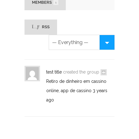
MEMBERS
1
RSS
test title
created the group
Retiro de dinheiro em cassino
online, app de cassino
3 years
ago