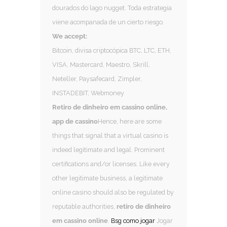
dourados do lago nugget. Toda estrategia
viene acompanada de un cierto riesgo.
We accept:
Bitcoin, divisa criptocópica BTC, LTC, ETH,
VISA, Mastercard, Maestro, Skrill,
Neteller, Paysafecard, Zimpler,
INSTADEBIT, Webmoney
Retiro de dinheiro em cassino online,
app de cassino
Hence, here are some
things that signal that a virtual casino is
indeed legitimate and legal. Prominent
certifications and/or licenses. Like every
other legitimate business, a legitimate
online casino should also be regulated by
reputable authorities,
retiro de dinheiro
em cassino online
.
Bsg como jogar
Jogar