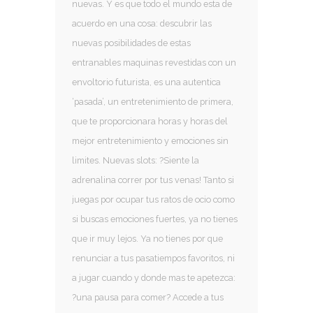
nuevas. Y es que todo el mundo esta de
acuerdo en una cosa: descubrir las
nuevas posibilidades de estas
entranables maquinas revestidas con un
envoltorio futurista, es una autentica
‘pasada’, un entretenimiento de primera,
que te proporcionara horas y horas del
mejor entretenimiento y emociones sin
limites. Nuevas slots: ?Siente la
adrenalina correr por tus venas! Tanto si
juegas por ocupar tus ratos de ocio como
si buscas emociones fuertes, ya no tienes
que ir muy lejos. Ya no tienes por que
renunciar a tus pasatiempos favoritos, ni
a jugar cuando y donde mas te apetezca:
?una pausa para comer? Accede a tus