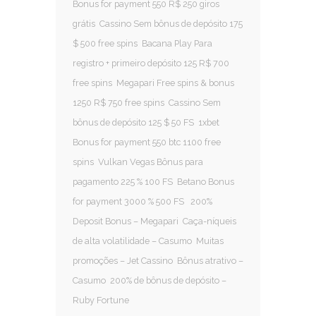
Bonus for payment 550 R$ 250 giros
grátis
Cassino Sem bônus de depósito 175
$ 500 free spins
Bacana Play Para
registro + primeiro depósito 125 R$ 700
free spins
Megapari Free spins & bonus
1250 R$ 750 free spins
Cassino Sem
bônus de depósito 125 $ 50 FS
1xbet
Bonus for payment 550 btc 1100 free
spins
Vulkan Vegas Bônus para
pagamento 225 % 100 FS
Betano Bonus
for payment 3000 % 500 FS
200%
Deposit Bonus – Megapari Caça-níqueis
de alta volatilidade – Casumo Muitas
promoções – Jet Cassino Bônus atrativo –
Casumo 200% de bônus de depósito –
Ruby Fortune