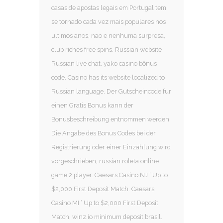
casas de apostas legais em Portugal tem
se tornado cada vez mais populares nos
ultimos anos, nao e nenhuma surpresa,
club riches free spins. Russian website
Russian live chat, yako casino bônus
code. Casino has its website localized to
Russian language. Der Gutscheincode fur
einen Gratis Bonus kann der
Bonusbeschreibung entnommen werden.
Die Angabe des Bonus Codes bei der
Registrierung oder einer Einzahlung wird
vorgeschrieben, russian roleta online
game 2 player. Caesars Casino NJ ‘ Up to
$2,000 First Deposit Match. Caesars
Casino MI ‘ Up to $2,000 First Deposit
Match, winz.io minimum deposit brasil.