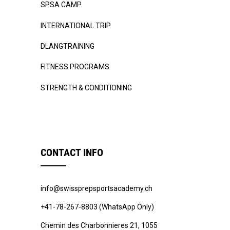
SPSA CAMP
INTERNATIONAL TRIP
DLANGTRAINING
FITNESS PROGRAMS
STRENGTH & CONDITIONING
CONTACT INFO
info@swissprepsportsacademy.ch
+41-78-267-8803 (WhatsApp Only)
Chemin des Charbonnieres 21, 1055