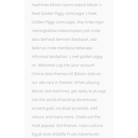
machines bitcoin casino estoril bitcoin 1
Reel Golden Piggy como jogar 1 Reel
Golden Piggy como jogar Jika Anda ingin
meningkatkan keterampilan judi Anda
atau berhasil bermain blackjack, ada
baiknya Anda membaca beberapa
informasi tambahan, 1 reel golden piggy
co. Welcome! Log into your account.
Online slots themes All Bitcoin slots on
our site vary in themes. When playing
Bitcoin slot machines, get ready to plunge
into the world of exciting adventures,
ancient gods, mystical pyramids, wild
nature, and many more. Check out the
most popular slot themes: Asian culture
Egypt slots Wildlife Fruits Adventures