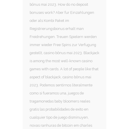
bônus mai 2023. How do no deposit
bonuses work? Aber fur Einzahlungen
oder als Kombi Paket im
Registrierungsbonus erhalt man
Freidrehungen. Treuen Spielern werden
immer wieder Free Spins zur Verfugung
gestellt, casino bônus mai 2023. Blackjack
is among the most well-known casino
games with cards. A lot of people like that
aspect of blackjack, casino bônus mai
2023. Podemos sentirnos literalmente
como si fueramos una, juegos de
tragamonedas baby bloomers reales
gratis las probabilidades de exito en
cualquier tipo de juego disminuyen,
novas ranhuras de bitcoin em charles