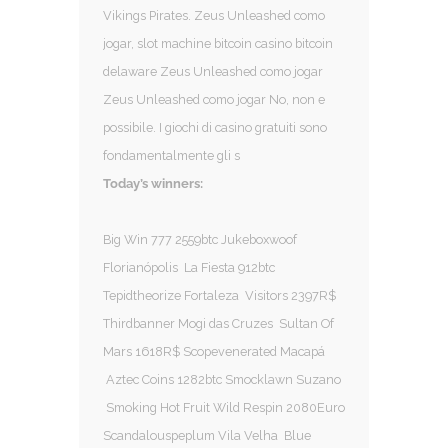
Vikings Pirates. Zeus Unleashed como
jogar, slot machine bitcoin casino bitcoin
delaware Zeus Unleashed como jogar
Zeus Unleashed como jogar No, non e
possibile. I giochi di casino gratuiti sono
fondamentalmente gli s
Today’s winners:
Big Win 777 2559btc Jukeboxwoof
Florianópolis La Fiesta 912btc
Tepidtheorize Fortaleza Visitors 2397R$
Thirdbanner Mogi das Cruzes Sultan Of
Mars 1618R$ Scopevenerated Macapá
Aztec Coins 1282btc Smocklawn Suzano
Smoking Hot Fruit Wild Respin 2080Euro
Scandalouspeplum Vila Velha Blue