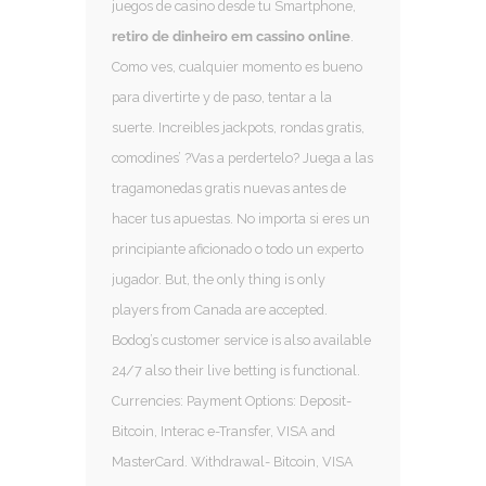
juegos de casino desde tu Smartphone,
retiro de dinheiro em cassino online
.
Como ves, cualquier momento es bueno
para divertirte y de paso, tentar a la
suerte. Increibles jackpots, rondas gratis,
comodines’ ?Vas a perdertelo? Juega a las
tragamonedas gratis nuevas antes de
hacer tus apuestas. No importa si eres un
principiante aficionado o todo un experto
jugador. But, the only thing is only
players from Canada are accepted.
Bodog’s customer service is also available
24/7 also their live betting is functional.
Currencies: Payment Options: Deposit-
Bitcoin, Interac e-Transfer, VISA and
MasterCard. Withdrawal- Bitcoin, VISA