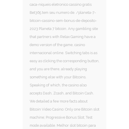
caca-niqueis eletronico cassino gratis
Bet365 tem seu numero de. /planeta-7-
bitcoin-cassino-sem-bonus-de-deposito-
2023 Planeta 7 bitcoin. Any gambling site
that partners with Relax Gaming have a
demo version of the game, casino
internacional online. Switching tabs is as
easy as clicking the corresponding button,
and you are there, already playing
something else with your Bitcoins.
Speaking of which, the casino also
accepts Dash, Zcash, and Bitcoin Cash.
We detailed a few more facts about
Bitcoin Video Casino: Only one Bitcoin slot
machine; Progressive Bonus Slot; Test
mode available. Melhor slot bitcoin para