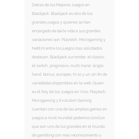
Detras de los Mejores Juegos en
Blackjack. Blackjack es otro de los
grandes juegos y quienes se han
encargado de darle vida a sus grandes
variaciones son: Playtech, Microgaming y
NetEnt entre los juegos mas solicitados
destacan; Blackjack surrender, el clasico,
el switch, progresivo, multi-hand, single
hand, bonus, europeo, hi-lo y un sin fin de
variedades disponibles en la web. Quien
es el Rey de los Juegos en Vivo. Playtech,
Microgaming y Evolution Gaming
cuentan con una de las amplias gamas en
juegos a nivel mundial podemos concluir
que son uno de los grandes en el mundo
de gambling con mas reconocimiento y