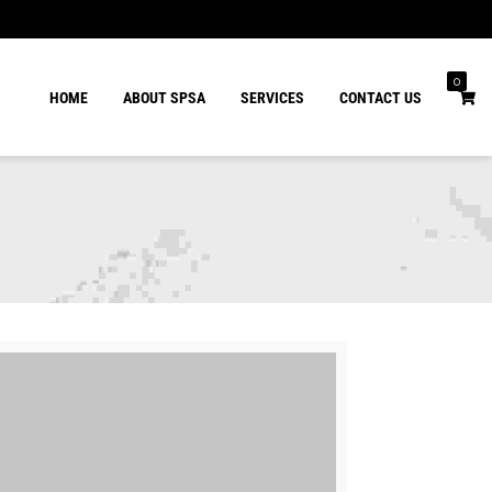
0
HOME
ABOUT SPSA
SERVICES
CONTACT US