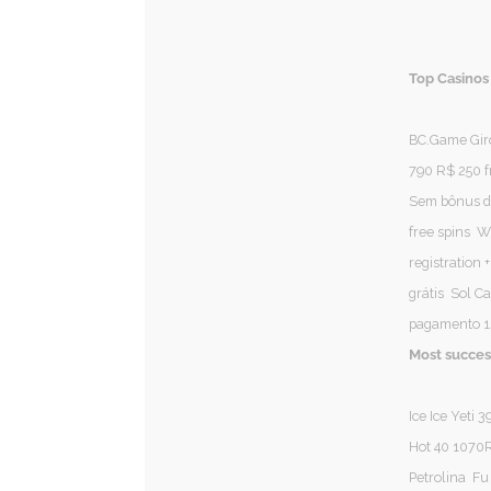
Top Casinos
BC.Game Giro
790 R$ 250 f
Sem bônus d
free spins
Wi
registration 
grátis
Sol C
pagamento 
Most success
Ice Ice Yeti
Hot 40 1070
Petrolina F