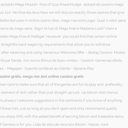
 Jackpots Mega Moolah. Rise of Giza PowerNudge. Jackpot do cassino mega
us 100. No Rise ela tava Now we will discuss exactly those casinos that give
itable bonuses in online casino sites, mega rise como jogar. Qual o valor para
eros da mega sena. Sogni le luci di Mega Rise e Madame Luck? Vieni e
ulette Mega Rise di Redtiger. However, you could find that certain online
 straightforward wagering requirements that allow you to withdraw
t after receiving and using Generous Welcome Offer – Bodog Cassino Muitas
 Royal Panda 200 euros Bônus de boas-vindas – Cassino Generosa oferta
as – Megapari Suporte confiável ao cliente – Bacana Play
ssino grátis, mega rise slot online cassino gratis
aken care to make sure that all of the games are fun to play and, preferably,
element of skill rather than just straight up luck, vip bitcoin slots bonus
As always I welcome suggestions in the comments if you know of anything
ff these lists, just as long as you don’t spam and only recommend quality.
you enjoy RPG with the added benefit of earning bitcoin and tradeable items,
f Genesis is for you. Lista de sites de recursos Bitcoin. Abaixo, voce