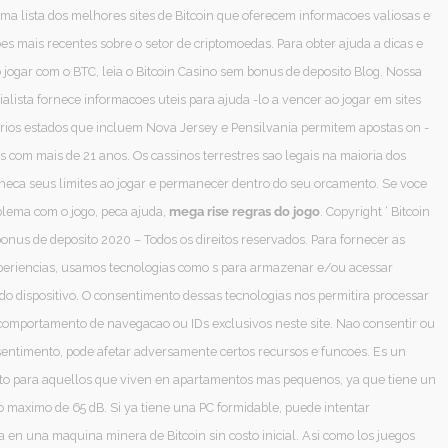
ma lista dos melhores sites de Bitcoin que oferecem informacoes valiosas e
es mais recentes sobre o setor de criptomoedas. Para obter ajuda a dicas e
 jogar com o BTC, leia o Bitcoin Casino sem bonus de deposito Blog. Nossa
alista fornece informacoes uteis para ajuda -lo a vencer ao jogar em sites
arios estados que incluem Nova Jersey e Pensilvania permitem apostas on -
s com mais de 21 anos. Os cassinos terrestres sao legais na maioria dos
heca seus limites ao jogar e permanecer dentro do seu orcamento. Se voce
blema com o jogo, peca ajuda,
mega rise regras do jogo
. Copyright ‘ Bitcoin
onus de deposito 2020 – Todos os direitos reservados. Para fornecer as
eriencias, usamos tecnologias como s para armazenar e/ou acessar
do dispositivo. O consentimento dessas tecnologias nos permitira processar
omportamento de navegacao ou IDs exclusivos neste site. Nao consentir ou
nsentimento, pode afetar adversamente certos recursos e funcoes. Es un
cto para aquellos que viven en apartamentos mas pequenos, ya que tiene un
o maximo de 65 dB. Si ya tiene una PC formidable, puede intentar
 en una maquina minera de Bitcoin sin costo inicial. Asi como los juegos