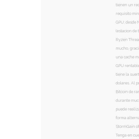
tienen un req
requisito min
GPU: desde N
(estacion de
Ryzen Thread
mucho, graci
una cache ma
GPU rentables
tiene la sue
dolares. Al p
Bitcoin de r
durante much
puede realiz
forma alterna
StormGain of
Tenga en cue