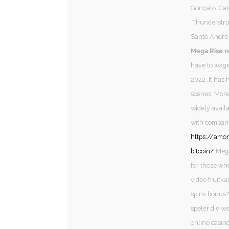
Gonçalo Catc
Thunderstruc
Santo Andr
Mega Rise r
have to wager
2022. It has 
scenes. More
widely avail
with companie
https://amon
bitcoin/
MegaR
for those who
video fruitka
spins bonus? 
speler die we
online casin