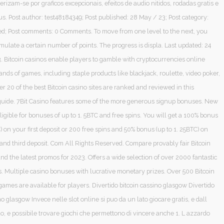
erizam-se por graficos excepcionais, efeitos de audio nitidos, rodadas gratis e
s. Post author: test48184349; Post published: 28 May / 23; Post category:
d; Post comments: 0 Comments. To move from one level to the next, you
ulate a certain number of points. The progress is displa. Last updated: 24
. Bitcoin casinos enable players to gamble with cryptocurrencies online
nds of games, including staple products like blackjack, roulette, video poker,
er 20 of the best Bitcoin casino sites are ranked and reviewed in this
uide. 7Bit Casino features some of the more generous signup bonuses. New
ligible for bonuses of up to 1. 5BTC and free spins. You will get a 100% bonus
C) on your first deposit or 200 free spins and 50% bonus (up to 1. 25BTC) on
and third deposit. Com All Rights Reserved. Compare provably fair Bitcoin
and the latest promos for 2023. Offers a wide selection of over 2000 fantastic
. Multiple casino bonuses with lucrative monetary prizes. Over 500 Bitcoin
games are available for players. Divertido bitcoin cassino glasgow Divertido
no glasgow Invece nelle slot online si puo da un lato giocare gratis, e dall
o, e possibile trovare giochi che permettono di vincere anche 1. L azzardo