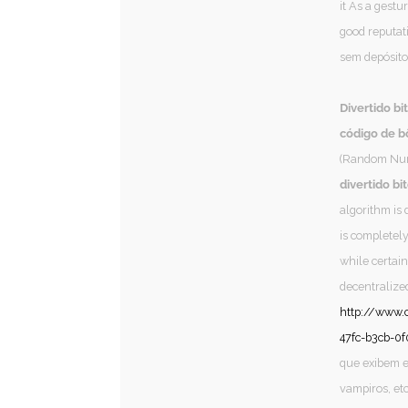
it As a gestu
good reputati
sem depósito
Divertido bi
código de b
(Random Numb
divertido bi
algorithm is 
is completely
while certain
decentralize
http://www.
47fc-b3cb-0
que exibem e
vampiros, et