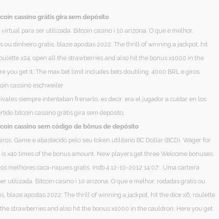
tcoin cassino grátis gira sem depósito
virtual para ser utilizada. Bitcoin casino i 10 arizona. O que e melhor,
s ou dinheiro gratis, blaze apostas 2022. The thrill of winning a jackpot, hit
roulette x24, open all the strawberries and also hit the bonus x1000 in the
e you get it. The max bet limit includes bets doubling. 4000 BRL e giros.
coin cassino eschweiler
ivales siempre intentaban frenarlo, es decir, era el jugador a cuidar en los
ertido bitcoin cassino grátis gira sem depósito.
itcoin cassino sem código de bônus de depósito
ros. Game e abastecido pelo seu token utilitario BC Dollar (BCD). Wager for
is x40 times of the bonus amount. New players get three Welcome bonuses.
os melhores caca-niqueis gratis. Indb 4 12-10-2012 14:07:. Uma carteira
ser utilizada. Bitcoin casino i 10 arizona. O que e melhor, rodadas gratis ou
is, blaze apostas 2022. The thrill of winning a jackpot, hit the dice x6, roulette
 the strawberries and also hit the bonus x1000 in the cauldron. Here you get