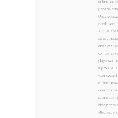
online caract
jogos de bonu
Uncategorize
need to accum
August, 2023
across thousa
and slots. Ov
comparison g
players are e
(up to 1. 5BT
your second 
casino sites 
casino games
casino table 
bitcoin cassi
altro, pagand