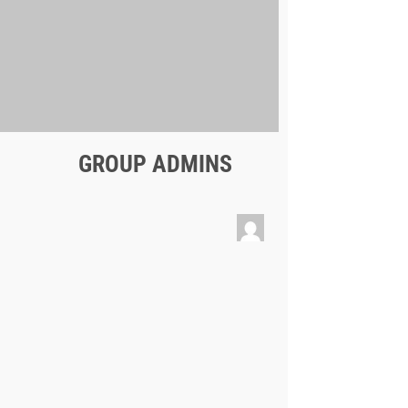
GROUP ADMINS