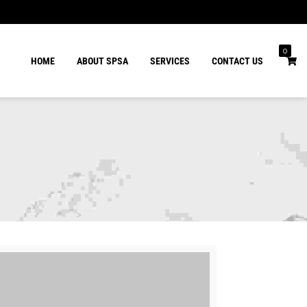
0
HOME
ABOUT SPSA
SERVICES
CONTACT US