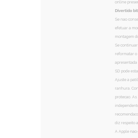
online presen
Divertido bi
Se nao conse
efetuar a mo
montagem do 
Se continuar
reformatar o
apresentada a
SD pode esta
Ajuste a pati
ranhura. Cons
protecao. As
independente
recomendaco
diz respeito 
A Apple nao g