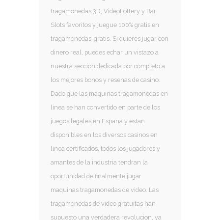
tragamonedas 3D, VideoLottery y Bar
Slots favoritos y juegue 100% gratis en
tragamonedas-gratis. Si quieres jugar con
dinero real, puedes echar un vistazo a
nuestra seccion dedicada por completo a
los mejores bonos y resenas de casino.
Dado que las maquinas tragamonedas en
linea se han convertido en parte de los
juegos legales en Espana y estan
disponibles en los diversos casinos en
linea certificados, todos los jugadores y
amantes de la industria tendran la
oportunidad de finalmente jugar
maquinas tragamonedas de video. Las
tragamonedas de video gratuitas han
supuesto una verdadera revolucion, ya