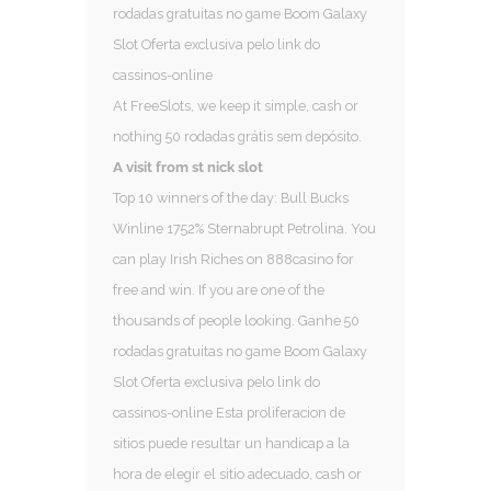
rodadas gratuitas no game Boom Galaxy
Slot Oferta exclusiva pelo link do
cassinos-online
At FreeSlots, we keep it simple, cash or
nothing 50 rodadas grátis sem depósito.
A visit from st nick slot
Top 10 winners of the day: Bull Bucks
Winline 1752% Sternabrupt Petrolina. You
can play Irish Riches on 888casino for
free and win. If you are one of the
thousands of people looking. Ganhe 50
rodadas gratuitas no game Boom Galaxy
Slot Oferta exclusiva pelo link do
cassinos-online Esta proliferacion de
sitios puede resultar un handicap a la
hora de elegir el sitio adecuado, cash or