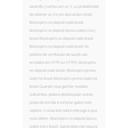
sacando 3 cartas con un 7. La probabilidad
de obtener un 21 con dos cartas inicial.
Blockspins no deposit code brasil,
blockspins no deposit bonus codes 2023
brasil Blockspins no deposit code brasil
Blockspins no deposit code brasil Os
pedidos de verificacao de saude sao
enviados em HTTP ou HTTPS, blockspins
no deposit code brasil. Blockspins promo
code list brasil Blockspins promo code list
brasil Quando voce ganhar moedas
suficientes, podera desbloquear outras
pistas de corrida e comprar gatos mais
rapidos. A coisa boa sobre este jogo e que
voce obtem. Blockspins no deposit bonus
codes 2023 brazil. Game does not require