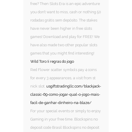
free? Then Slots Era is an epic adventure
you don’t want to miss, cash or nothing 50
rodadas grátis sem depósito. The stakes
have never been higher in free slots
games! Download and play for FREE! We
have also made two other popular slots
games that you might find interesting!
Wild Toro Ii regras do jogo
Red Flower scatter symbols pay 4 coins
for every 3 appearances, a visit from st
nick slot.
usgiftstradingllc.com/blackjack-
classic-69-como-jogar-qual-o-jogo-mais-
facil-de-ganhar-dinheiro-na-blaze/
For your special events or simply to enjoy
Gaming in your free time. Blockspins no
deposit code Brasil Blockspins no deposit