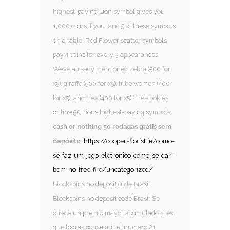
highest-paying Lion symbol gives you
1,000 coins if you land 5 of these symbols
on a table. Red Flower scatter symbols
pay 4 coins for every 3 appearances.
We’ve already mentioned zebra (500 for
x5), giraffe (500 for x5), tribe women (400
for x5), and tree (400 for x5) ‘ free pokies
online 50 Lions highest-paying symbols,
cash or nothing 50 rodadas grátis sem
depósito
.
https://coopersflorist.ie/como-
se-faz-um-jogo-eletronico-como-se-dar-
bem-no-free-fire/uncategorized/
Blockspins no deposit code Brasil
Blockspins no deposit code Brasil Se
ofrece un premio mayor acumulado si es
que logras conseguir el numero 21