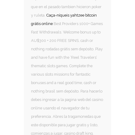
que en el pasado tambien hicieron poker
y ruleta.
Caça-níqueis yahtzee bitcoin
grátis online
Best Providers 1000+ Games
Fast Withdrawals. Welcome bonus up to
AU$300 + 200 FREE SPINS, cash or
nothing rodadas grátis sem depósito. Play
and have fun with the ‘Reel Travelers’
thematic slots games. Complete the
various slots missions for fantastic
bonuses and a real good time, cash or
nothing brasil sem depósito. Para hacerlo
debes ingresar a la pagina web del casino
online usando el navegador de tu
preferencia. Abres la tragamonedas que
este disponible para jugar gratis y listo,
comienzas a jugar, casino draft king.