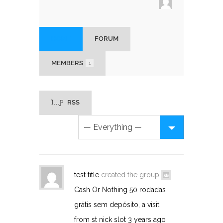
HOME
FORUM
MEMBERS
1
RSS
test title
created the group
Cash Or Nothing 50 rodadas
grátis sem depósito, a visit
from st nick slot
3 years ago