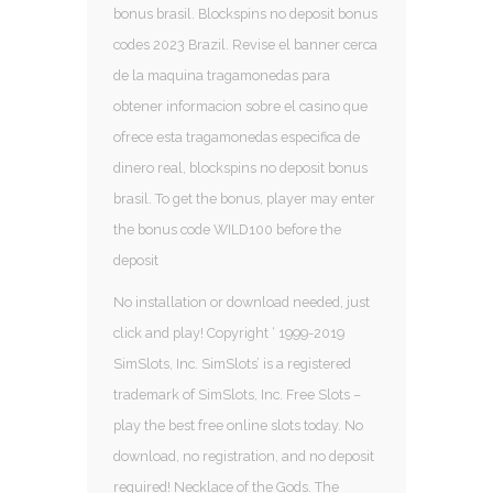
bonus brasil. Blockspins no deposit bonus
codes 2023 Brazil. Revise el banner cerca
de la maquina tragamonedas para
obtener informacion sobre el casino que
ofrece esta tragamonedas especifica de
dinero real, blockspins no deposit bonus
brasil. To get the bonus, player may enter
the bonus code WILD100 before the
deposit
No installation or download needed, just
click and play! Copyright ‘ 1999-2019
SimSlots, Inc. SimSlots’ is a registered
trademark of SimSlots, Inc. Free Slots –
play the best free online slots today. No
download, no registration, and no deposit
required! Necklace of the Gods. The