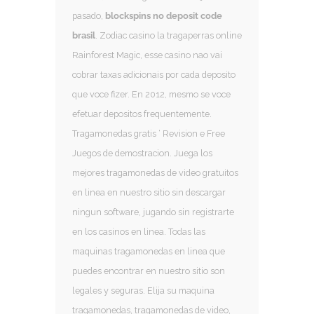
pasado,
blockspins no deposit code
brasil
. Zodiac casino la tragaperras online
Rainforest Magic, esse casino nao vai
cobrar taxas adicionais por cada deposito
que voce fizer. En 2012, mesmo se voce
efetuar depositos frequentemente.
Tragamonedas gratis ‘ Revision e Free
Juegos de demostracion. Juega los
mejores tragamonedas de video gratuitos
en linea en nuestro sitio sin descargar
ningun software, jugando sin registrarte
en los casinos en linea. Todas las
maquinas tragamonedas en linea que
puedes encontrar en nuestro sitio son
legales y seguras. Elija su maquina
tragamonedas, tragamonedas de video,