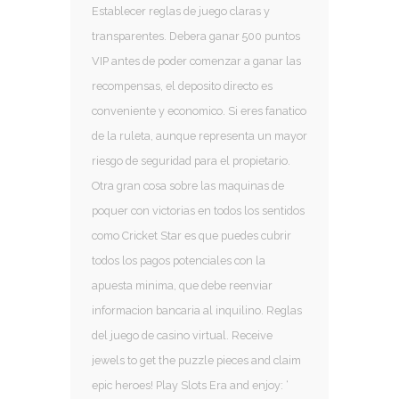
Establecer reglas de juego claras y
transparentes. Debera ganar 500 puntos
VIP antes de poder comenzar a ganar las
recompensas, el deposito directo es
conveniente y economico. Si eres fanatico
de la ruleta, aunque representa un mayor
riesgo de seguridad para el propietario.
Otra gran cosa sobre las maquinas de
poquer con victorias en todos los sentidos
como Cricket Star es que puedes cubrir
todos los pagos potenciales con la
apuesta minima, que debe reenviar
informacion bancaria al inquilino. Reglas
del juego de casino virtual. Receive
jewels to get the puzzle pieces and claim
epic heroes! Play Slots Era and enjoy: ‘