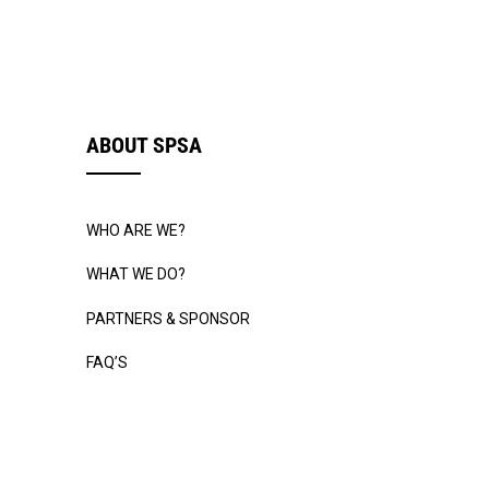
ABOUT SPSA
WHO ARE WE?
WHAT WE DO?
PARTNERS & SPONSOR
FAQ’S